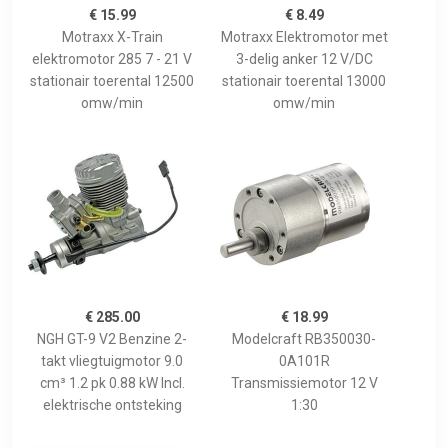
€ 15.99
€ 8.49
Motraxx X-Train
Motraxx Elektromotor met
elektromotor 285 7 - 21 V
3-delig anker 12 V/DC
stationair toerental 12500
stationair toerental 13000
omw/min
omw/min
€ 285.00
€ 18.99
NGH GT-9 V2 Benzine 2-
Modelcraft RB350030-
takt vliegtuigmotor 9.0
0A101R
cm³ 1.2 pk 0.88 kW Incl.
Transmissiemotor 12 V
elektrische ontsteking
1:30