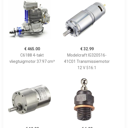
€ 465.00
€ 32.99
C6188 4-takt
Modelcraft IG320516-
vliegtuigmotor 37.97 cm³
41C01 Transmissiemotor
12 V 516:1