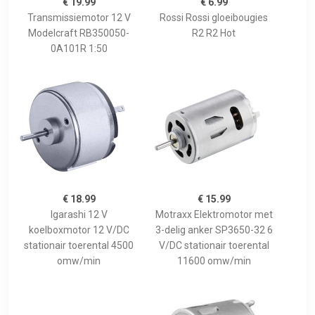
€ 19.99
€ 6.99
Transmissiemotor 12 V
Rossi Rossi gloeibougies
Modelcraft RB350050-
R2 R2 Hot
0A101R 1:50
€ 18.99
€ 15.99
Igarashi 12 V
Motraxx Elektromotor met
koelboxmotor 12 V/DC
3-delig anker SP3650-32 6
stationair toerental 4500
V/DC stationair toerental
omw/min
11600 omw/min